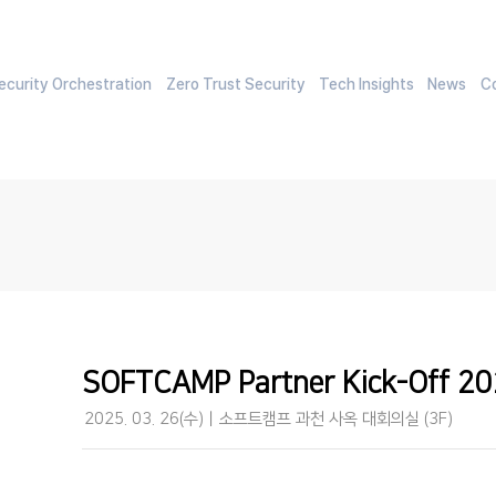
curity Orchestration
Zero Trust Security
Tech Insights
News
C
SOFTCAMP Partner Kick-Off 2
2025. 03. 26(수)ㅣ소프트캠프 과천 사옥 대회의실 (3F)