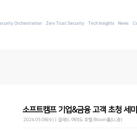
curity Orchestration
Zero Trust Security
Tech Insights
News
C
소프트캠프 기업&금융 고객 초청 세
2024.05.08(수)ㅣ글래드 여의도 호텔 Bloom홀(LL층)