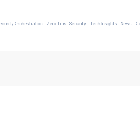
curity Orchestration
Zero Trust Security
Tech Insights
News
C
SOFTCAMP Partner Kick-Off
2024.02.07(수)ㅣ양재 엘타워 엘하우스홀(8F)