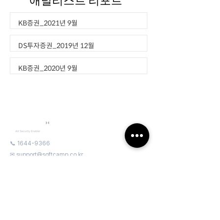
애널리스트 리포트
KB증권_2021년 9월
DS투자증권_2019년 12월
KB증권_2020년 9월
📞
1644-9366
✉
support@softcamp.co.kr
📍 경기도 과천시 과천대로7나길 9, DX타워 5층
Document Security Orchestration
엔드포인트 문서보안 오케스트레이션
클라우드 문서보안 오케스트레이션