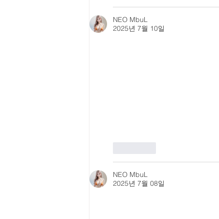
NEO MbuL
2025년 7월 10일
좋아요
NEO MbuL
2025년 7월 08일