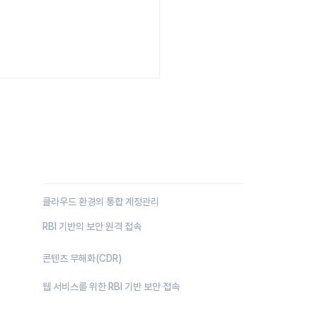
Zero Trust Security
클라우드 환경의 통합 계정관리
RBI 기반의 보안 원격 접속
콘텐츠 무해화(CDR)
웹 서비스를 위한 RBI 기반 보안 접속