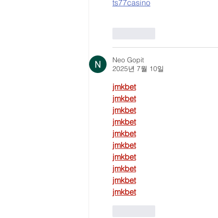
ts77casino
좋아요
Neo Gopit
2025년 7월 10일
jmkbet
jmkbet
jmkbet
jmkbet
jmkbet
jmkbet
jmkbet
jmkbet
jmkbet
jmkbet
좋아요