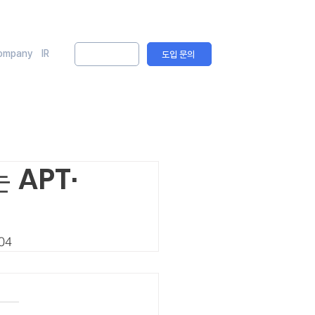
ompany
IR
솔루션 문의
도입 문의
 APT·
04