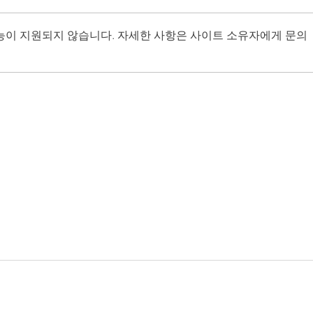
능이 지원되지 않습니다. 자세한 사항은 사이트 소유자에게 문의