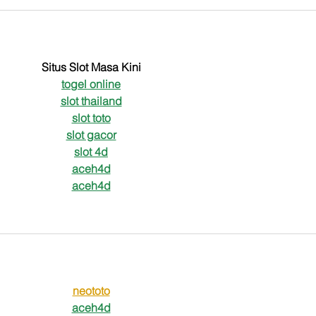
Situs Slot Masa Kini
togel online
slot thailand
slot toto
slot gacor
slot 4d
aceh4d
aceh4d
neototo
aceh4d