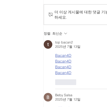
더 이상 게시물에 대한 댓글 기
하세요.
정렬:
최신순
top bacan2
2025년 7월 13일
Bacan4D
Bacan4D
Bacan4D
Bacan4D
좋아요
Beby Salsa
2025년 7월 12일