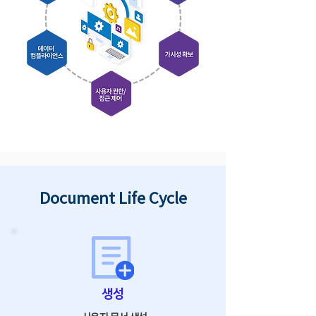
Document Life Cycle
생성