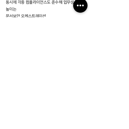
동시에 각종 컴플라이언스도 준수해 업무생산성을
높이는
​문서보안 오케스트레이션
조직이 사용하는 클라우드 스토리지에 파일
저장 시,
​공유·협업 과정 전반을 보호하여 문서보안 오
케스트레이션을 완성합니다.
자세히 보러 가기 >
클라우드 환경에서
데이터 보안
/관리