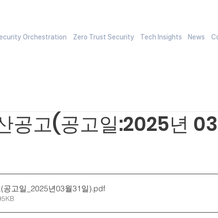
curity Orchestration
Zero Trust Security
Tech Insights
News
C
산공고(공고일:2025년 03
공고일_2025년03월31일)
.pdf
95KB