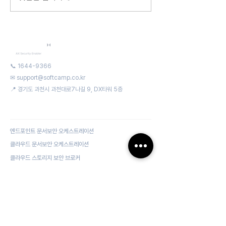
📞
1644-9366
✉
support@softcamp.co.kr
📍 경기도 과천시 과천대로7나길 9, DX타워 5층
Document Security Orchestration
엔드포인트 문서보안 오케스트레이션
클라우드 문서보안 오케스트레이션
클라우드 스토리지 보안 브로커
Zero Trust Security
클라우드 환경의 통합 계정관리
RBI 기반의 보안 원격 접속