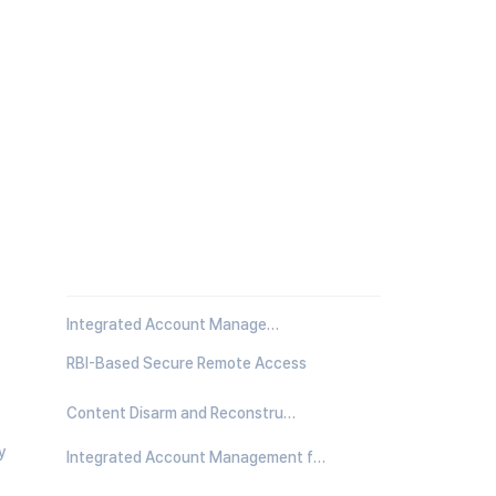
Zero Trust Security
Integrated Account Management for Cloud Environments
RBI-Based Secure Remote Access
Content Disarm and Reconstruction (CDR)
y
Integrated Account Management for Cloud Environments