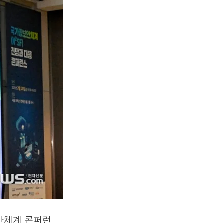
안체계 콘퍼런